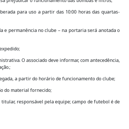
sa prejudicar o funcionamento das bombas e filtros;
berada para uso a partir das 10:00 horas das quartas-
ada e permanência no clube – na portaria será anotada o
 expedido;
nistrativa.
O associado deve informar, com antecedência,
ação.
;
egada, a partir do horário de funcionamento do clube;
ão do material fornecido;
titular, responsável pela equipe; campo de futebol é de