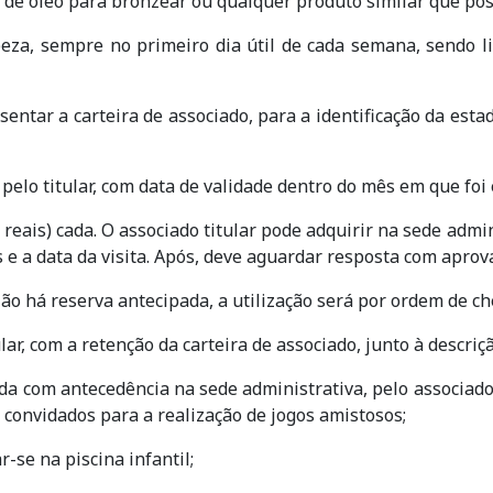
de óleo para bronzear ou qualquer produto similar que pos
peza, sempre no primeiro dia útil de cada semana, sendo li
entar a carteira de associado, para a identificação da est
pelo titular, com data de validade dentro do mês em que foi
 reais) cada. O associado titular pode adquirir na sede admi
 e a data da visita. Após, deve aguardar resposta com aprov
Não há reserva antecipada, a utilização será por ordem de ch
lar, com a retenção da carteira de associado, junto à descriç
a com antecedência na sede administrativa, pelo associado 
 convidados para a realização de jogos amistosos;
-se na piscina infantil;