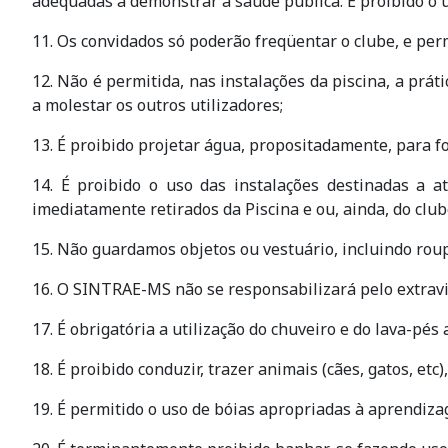
adequadas a demonstrar a saúde pública. É proibido o u
11. Os convidados só poderão freqüentar o clube, e pe
12. Não é permitida, nas instalações da piscina, a prá
a molestar os outros utilizadores;
13. É proibido projetar água, propositadamente, para fo
14. É proibido o uso das instalações destinadas a a
imediatamente retirados da Piscina e ou, ainda, do club
15. Não guardamos objetos ou vestuário, incluindo roup
16. O SINTRAE-MS não se responsabilizará pelo extravi
17. É obrigatória a utilização do chuveiro e do lava-pés
18. É proibido conduzir, trazer animais (cães, gatos, etc)
19. É permitido o uso de bóias apropriadas à aprendizag