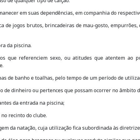
so de qualquer tipo de calção.
rmanecer em suas dependências, em companhia do respectivo 
tica de jogos brutos, brincadeiras de mau-gosto, empurrões,
ra da piscina.
tos que referenciem sexo, ou atitudes que atentem ao p
e.
as de banho e toalhas, pelo tempo de um período de utilizaç
o de dinheiro ou pertences que possam ocorrer no âmbito d
 antes da entrada na piscina;
, no recinto do clube.
em da natação, cuja utilização fica subordinada às diretrize