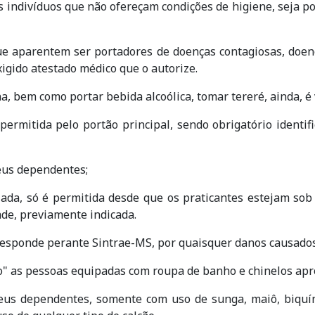
aos indivíduos que não ofereçam condições de higiene, seja
ue aparentem ser portadores de doenças contagiosas, doen
igido atestado médico que o autorize.
na, bem como portar bebida alcoólica, tomar tereré, ainda, é 
permitida pelo portão principal, sendo obrigatório identif
seus dependentes;
rizada, só é permitida desde que os praticantes estejam so
ade, previamente indicada.
, responde perante Sintrae-MS, por quaisquer danos causados
ço" as pessoas equipadas com roupa de banho e chinelos apr
 seus dependentes, somente com uso de sunga, maiô, biquí